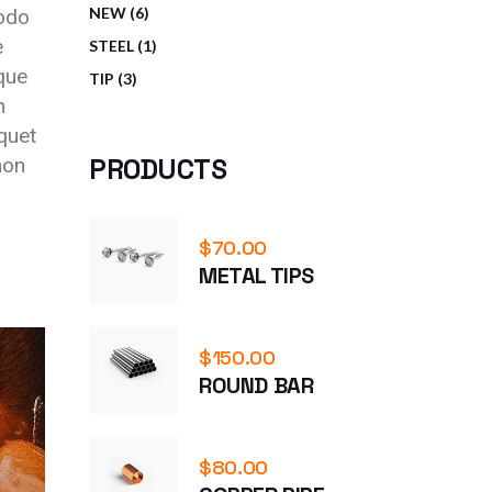
NEW
6
modo
e
STEEL
1
ique
TIP
3
n
iquet
PRODUCTS
non
$
70.00
METAL TIPS
$
150.00
ROUND BAR
$
80.00