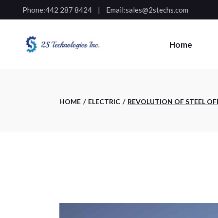
Phone:
442 287 8424
Email:
sales@2stechs.com
Home
HOME
ELECTRIC
REVOLUTION OF STEEL O