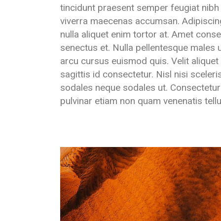
tincidunt praesent semper feugiat nib
viverra maecenas accumsan. Adipiscing e
nulla aliquet enim tortor at. Amet conse
senectus et. Nulla pellentesque males 
arcu cursus euismod quis. Velit aliquet s
sagittis id consectetur. Nisl nisi sceler
sodales neque sodales ut. Consectetur
pulvinar etiam non quam venenatis tell