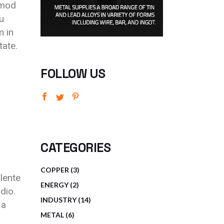
smod
u
m in
tate.
FOLLOW US
CATEGORIES
COPPER
3
lente
ENERGY
2
dio.
INDUSTRY
14
 a
METAL
6