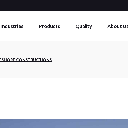
Aerospace
Military
Industries
Products
Quality
About U
Automotive
Medical
Commercial
Aerospace
FFSHORE CONSTRUCTIONS
Military
Automotive
Medical
Commercial