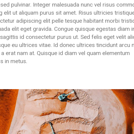
h sed pulvinar. Integer malesuada nunc vel risus com
lit ut aliquam purus sit amet. Risus ultricies tristiqu
ctetur adipiscing elit pelle tesque habitant morbi trist
uada elit eget gravida. Congue quisque egestas diam i
agittis id consectetur purus ut. Sed felis eget velit al
isque eu ultrices vitae. Id donec ultrices tincidunt arcu 
 a erat nam at. Quisque id diam vel quam elementum
us in metus.