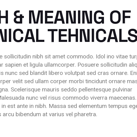
H & MEANING OF
ICAL TEHNICAL
e sollicitudin nibh sit amet commodo. Idol ino vitae tur
r sapien et ligula ullamcorper. Posuere sollicitudin al
ttis nunc sed blandit libero volutpat sed cras ornare. En
orper velit sed ullam corper morbi tincidunt ornare ma
agna. Scelerisque mauris seddo pellentesque pulvinar
. Malesuada nunc vel risus commodo viverra maecenas.
 in est ante in nibh. Massa sed elementum tempus eg
s arcu bibendum at varius vel pharetra.