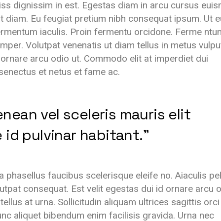
diss dignissim in est. Egestas diam in arcu cursus eui
pat diam. Eu feugiat pretium nibh consequat ipsum. Ut e
ermentum iaculis. Proin fermentu orcidone. Ferme ntu
per. Volutpat venenatis ut diam tellus in metus vulpu
 ornare arcu odio ut. Commodo elit at imperdiet dui
 senectus et netus et fame ac.
ean vel sceleris mauris elit
 id pulvinar habitant.”
phasellus faucibus scelerisque eleife no. Aiaculis pel
lutpat consequat. Est velit egestas dui id ornare arcu o
lus at urna. Sollicitudin aliquam ultrices sagittis orci
nc aliquet bibendum enim facilisis gravida. Urna nec