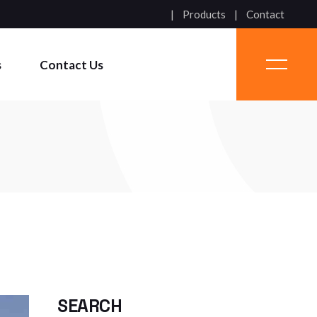
Products
Contact
s
Contact Us
SEARCH