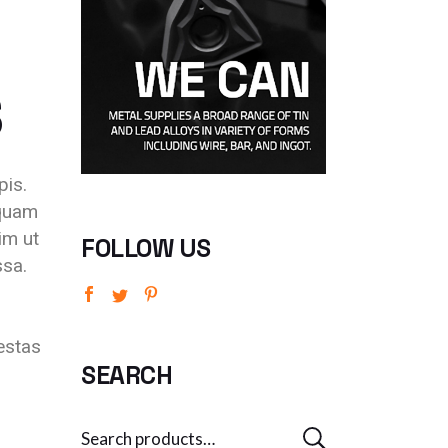
S
pis.
iquam
im ut
FOLLOW US
ssa.
estas
SEARCH